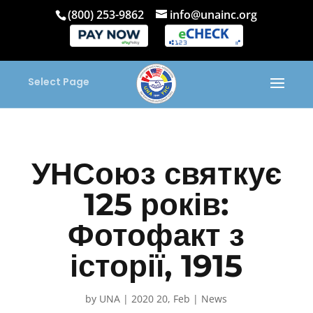
(800) 253-9862
info@unainc.org
Select Page
УНСоюз святкує
125 років:
Фотофакт з
історії, 1915
by
UNA
|
2020 20, Feb
|
News