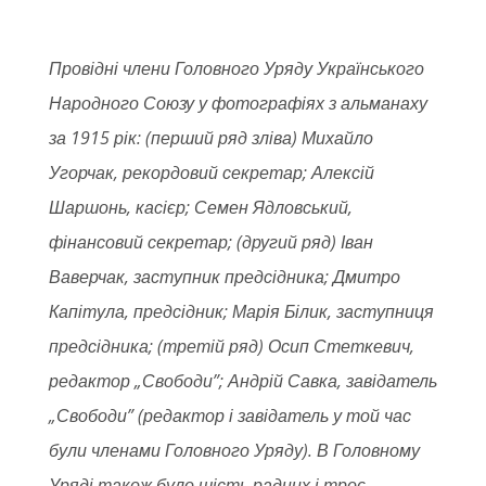
Провідні члени Головного Уряду Українського
Народного Союзу у фотографіях з альманаху
за 1915 рік: (перший ряд зліва) Михайло
Угорчак, рекордовий секретар; Алексій
Шаршонь, касієр; Семен Ядловський,
фінансовий секретар; (другий ряд) Іван
Ваверчак, заступник предсідника; Дмитро
Капітула, предсідник; Марія Білик, заступниця
предсідника; (третій ряд) Осип Стеткевич,
редактор „Свободи”; Андрій Савка, завідатель
„Свободи” (редактор і завідатель у той час
були членами Головного Уряду). В Головному
Уряді також було шість радних і троє